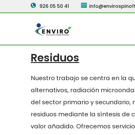
926 05 50 41
info@envirospinoff
Saltar
al
contenido
Residuos
Nuestro trabajo se centra en la q
alternativos, radiación microondas
del sector primario y secundario
residuos mediante la síntesis d
valor añadido. Ofrecemos servici